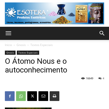
Início
Gnosis
Textos Especiais
Gnosis
Textos Especiais
O Átomo Nous e o
autoconhecimento
16649
4