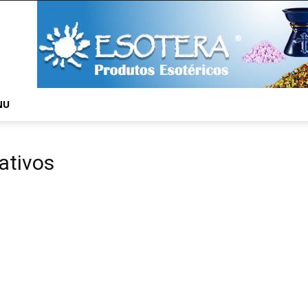
NU
ativos