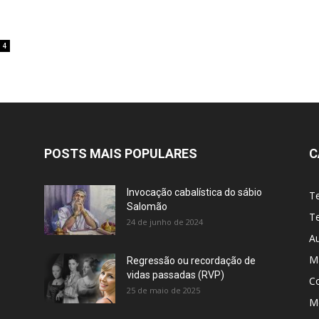
4
POSTS MAIS POPULARES
C
Invocação cabalística do sábio
T
Salomão
Te
24 de junho de 2024
A
M
Regressão ou recordação de
vidas passadas (RVP)
C
25 de maio de 2025
Me