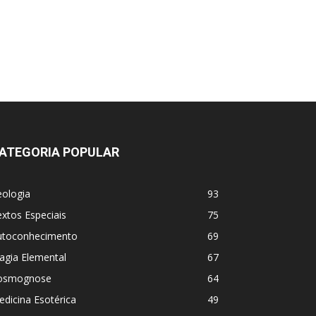
ATEGORIA POPULAR
eologia
93
xtos Especiais
75
utoconhecimento
69
agia Elemental
67
osmognose
64
dicina Esotérica
49