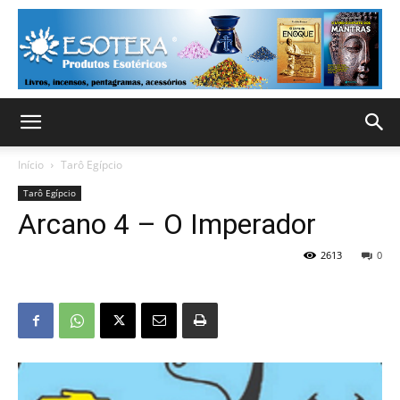
Início
Tarô Egípcio
Tarô Egípcio
Arcano 4 – O Imperador
2613
0