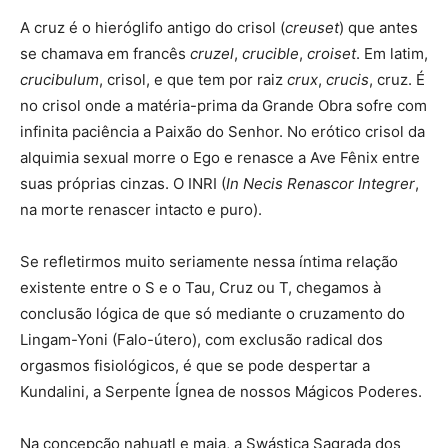
A cruz é o hieróglifo antigo do crisol (
creuset
) que antes
se chamava em francês
cruzel
,
crucible
,
croiset
. Em latim,
crucibulum
, crisol, e que tem por raiz
crux
,
crucis
, cruz. É
no crisol onde a matéria-prima da Grande Obra sofre com
infinita paciência a Paixão do Senhor. No erótico crisol da
alquimia sexual morre o Ego e renasce a Ave Fênix entre
suas próprias cinzas. O INRI (
In Necis Renascor Integrer
,
na morte renascer intacto e puro).
Se refletirmos muito seriamente nessa íntima relação
existente entre o S e o Tau, Cruz ou T, chegamos à
conclusão lógica de que só mediante o cruzamento do
Lingam-Yoni (Falo-útero), com exclusão radical dos
orgasmos fisiológicos, é que se pode despertar a
Kundalini, a Serpente Ígnea de nossos Mágicos Poderes.
Na concepção nahuatl e maia, a Swástica Sagrada dos