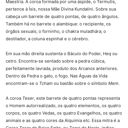
Maestria. A coroa formada por uma áspide, o Termutis,
pertence à Ísis, nossa Mãe Divina Kundalini. Sobre sua
cabeça um barrete de quatro pontas, de quatro ângulos.
Também há no barrete o alambique: o recipiente, os
órgãos sexuais; o forninho, o chakra muladhára; o
destilador, a coluna espinhal e o cérebro.
Em sua mão direita sustenta o Báculo do Poder,
Heq
ou
cetro. Encontra-se sentado sobre a pedra cúbica,
perfeitamente lavrada, produto dos Arcanos anteriores.
Dentro da Pedra o gato, o fogo. Nas Águas da Vida
encontram-se o
Tcham
ou bastão sobre o símbolo
Mem
.
A coroa
Teser
, este barrete de quatro pontas representa
o Homem autorrealizado, os quatro elementos, os quatro
corpos, os quatro Vedas, os quatro Evangelhos, os quatro
animais e as quatro cores da Alquimia etc. Essa mitra é a
Coroa
Teser
do Baixo Egito, ou Terra do Norte, indica-