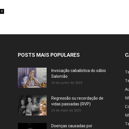
0
POSTS MAIS POPULARES
C
Invocação cabalística do sábio
T
Salomão
Te
24 de junho de 2024
A
M
Regressão ou recordação de
vidas passadas (RVP)
C
25 de maio de 2025
Me
T
Doenças causadas por