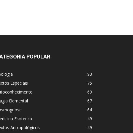
ATEGORIA POPULAR
eologia
93
xtos Especiais
75
utoconhecimento
69
agia Elemental
67
osmognose
64
dicina Esotérica
49
extos Antropológicos
49