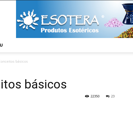
NU
Conceitos básicos
itos básicos
22350
23