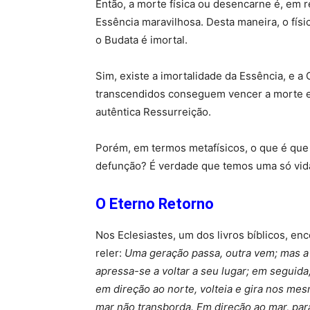
Então, a morte física ou desencarne é, em r
Essência maravilhosa. Desta maneira, o físi
o Budata é imortal.
Sim, existe a imortalidade da Essência, e 
transcendidos conseguem vencer a morte e a
autêntica Ressurreição.
Porém, em termos metafísicos, o que é qu
defunção? É verdade que temos uma só vid
O Eterno Retorno
Nos Eclesiastes, um dos livros bíblicos, en
reler:
Uma geração passa, outra vem; mas a t
apressa-se a voltar a seu lugar; em seguida,
em direção ao norte, volteia e gira nos mes
mar não transborda. Em direção ao mar, par