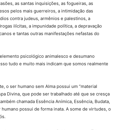
vasões, as santas inquisições, as fogueiras, as
esos pelos mais guerreiros, a intimidação das
dios contra judeus, armênios e palestinos, a
rogas ilícitas, a impunidade política, a depravação
icanos e tantas outras manifestações nefastas do
o elemento psicológico animalesco e desumano
Isso tudo e muito mais indicam que somos realmente
te, o ser humano sem Alma possui um “material
ispa Divina, que pode ser trabalhado até que se cresça
 também chamada Essência Anímica, Essência, Budata,
r humano possui de forma inata. A some de virtudes, o
ós.