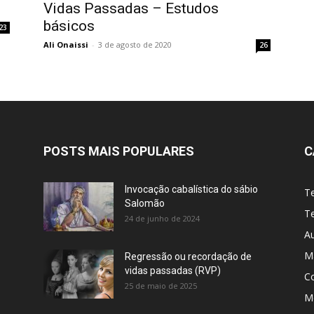
Vidas Passadas – Estudos
básicos
23
Ali Onaissi
-
3 de agosto de 2020
26
POSTS MAIS POPULARES
C
Invocação cabalística do sábio
T
Salomão
Te
24 de junho de 2024
A
M
Regressão ou recordação de
vidas passadas (RVP)
C
25 de maio de 2025
Me