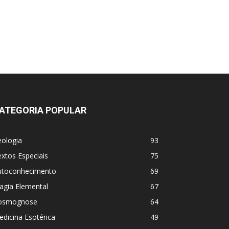
ATEGORIA POPULAR
eologia
93
xtos Especiais
75
utoconhecimento
69
agia Elemental
67
osmognose
64
dicina Esotérica
49