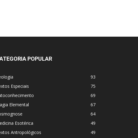
ATEGORIA POPULAR
eologia
93
xtos Especiais
75
utoconhecimento
69
agia Elemental
67
osmognose
64
dicina Esotérica
49
extos Antropológicos
49