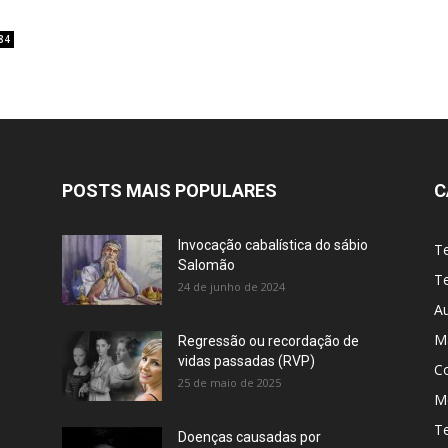
84
POSTS MAIS POPULARES
C
Invocação cabalística do sábio
T
Salomão
Te
24 de junho de 2024
A
M
Regressão ou recordação de
vidas passadas (RVP)
C
25 de maio de 2025
Me
T
Doenças causadas por