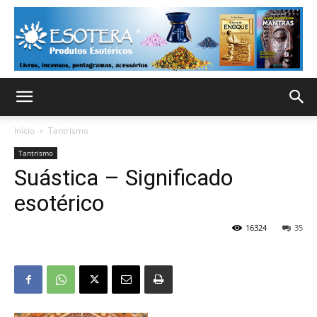
Início
Tantrismo
Tantrismo
Suástica – Significado
esotérico
16324
35