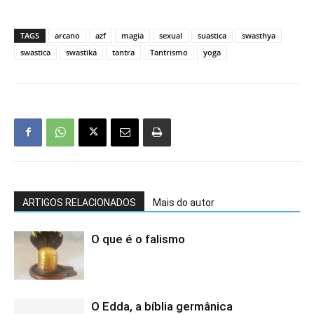
TAGS
arcano
azf
magia
sexual
suastica
swasthya
swastica
swastika
tantra
Tantrismo
yoga
ARTIGOS RELACIONADOS
Mais do autor
O que é o falismo
O Edda, a bíblia germânica