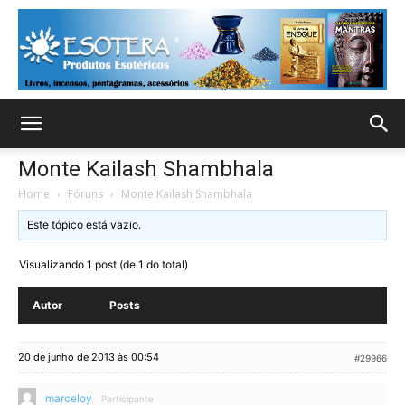
Monte Kailash Shambhala
Home
›
Fóruns
›
Monte Kailash Shambhala
Este tópico está vazio.
Visualizando 1 post (de 1 do total)
Autor
Posts
20 de junho de 2013 às 00:54
#29966
marceloy
Participante