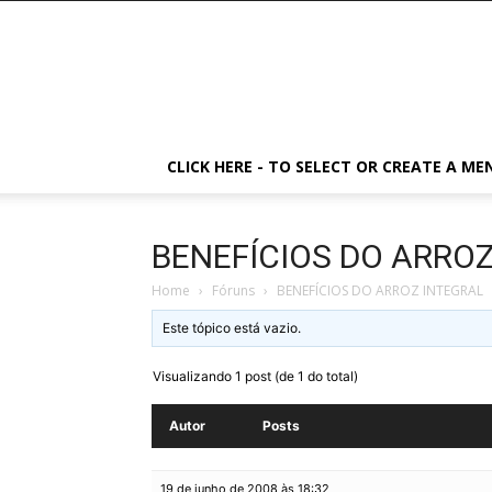
CLICK HERE - TO SELECT OR CREATE A ME
BENEFÍCIOS DO ARRO
Home
›
Fóruns
›
BENEFÍCIOS DO ARROZ INTEGRAL
Este tópico está vazio.
Visualizando 1 post (de 1 do total)
Autor
Posts
19 de junho de 2008 às 18:32