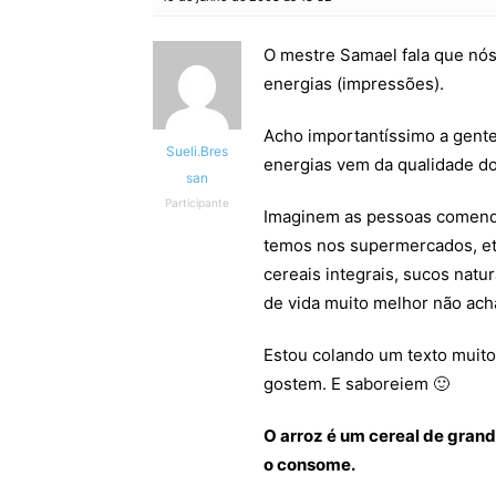
O mestre Samael fala que nós
energias (impressões).
Acho importantíssimo a gente
Sueli.Bres
energias vem da qualidade 
san
Participante
Imaginem as pessoas comendo 
temos nos supermercados, e
cereais integrais, sucos nat
de vida muito melhor não ac
Estou colando um texto muit
gostem. E saboreiem 🙂
O arroz é um cereal de gran
o consome.