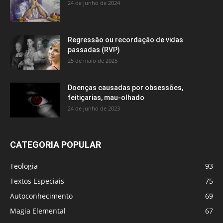
24 de junho de 2024
Regressão ou recordação de vidas
passadas (RVP)
25 de maio de 2025
Doenças causadas por obsessões,
feitiçarias, mau-olhado
24 de junho de 2023
CATEGORIA POPULAR
Teologia
93
Textos Especiais
75
Autoconhecimento
69
Magia Elemental
67