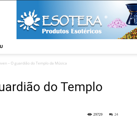
NU
ven – O guardião do Templo da Música
uardião do Templo
29729
24