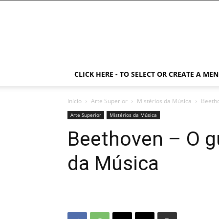
CLICK HERE - TO SELECT OR CREATE A ME
Início
Arte Superior
Mistérios da Música
Beetho
Arte Superior
Mistérios da Música
Beethoven – O g
da Música