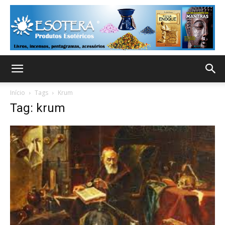
Início
Tags
Krum
Tag: krum