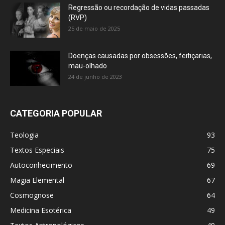
Regressão ou recordação de vidas passadas
(RVP)
25 de maio de 2025
Doenças causadas por obsessões, feitiçarias,
mau-olhado
24 de junho de 2023
CATEGORIA POPULAR
Teologia
93
Textos Especiais
75
Autoconhecimento
69
Magia Elemental
67
Cosmognose
64
Medicina Esotérica
49