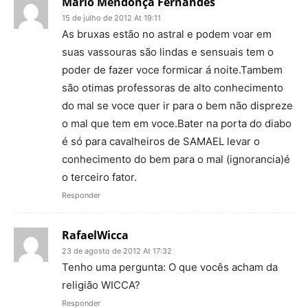
Mario Mendonça Fernandes
15 de julho de 2012 At 19:11
As bruxas estão no astral e podem voar em
suas vassouras são lindas e sensuais tem o
poder de fazer voce formicar á noite.Tambem
são otimas professoras de alto conhecimento
do mal se voce quer ir para o bem não dispreze
o mal que tem em voce.Bater na porta do diabo
é só para cavalheiros de SAMAEL levar o
conhecimento do bem para o mal (ignorancia)é
o terceiro fator.
Responder
RafaelWicca
23 de agosto de 2012 At 17:32
Tenho uma pergunta: O que vocês acham da
religião WICCA?
Responder