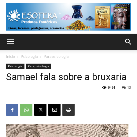
Início
Psicologia
Parapsicologia
Psicologia
Parapsicologia
Samael fala sobre a bruxaria
9491
13