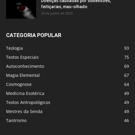
Doenças causadas por obsessões,
feitiçarias, mau-olhado
24 de junho de 2023
CATEGORIA POPULAR
Teologia
93
Textos Especiais
75
Autoconhecimento
69
Magia Elemental
67
Cosmognose
64
Medicina Esotérica
49
Textos Antropológicos
49
Mestres da Senda
49
Tantrismo
46