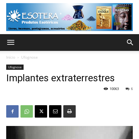
Início
Ufognose
Ufognose
Implantes extraterrestres
10063
6