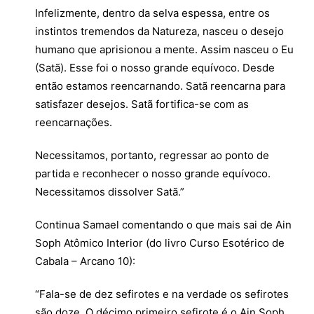
Infelizmente, dentro da selva espessa, entre os
instintos tremendos da Natureza, nasceu o desejo
humano que aprisionou a mente. Assim nasceu o Eu
(Satã). Esse foi o nosso grande equívoco. Desde
então estamos reencarnando. Satã reencarna para
satisfazer desejos. Satã fortifica-se com as
reencarnações.
Necessitamos, portanto, regressar ao ponto de
partida e reconhecer o nosso grande equívoco.
Necessitamos dissolver Satã.”
Continua Samael comentando o que mais sai de Ain
Soph Atômico Interior (do livro Curso Esotérico de
Cabala – Arcano 10):
“Fala-se de dez sefirotes e na verdade os sefirotes
são doze. O décimo primeiro sefirote é o Ain Soph,