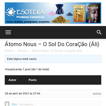
Átomo Nous – O Sol Do CoraÇão (Áli)
Home
›
Fóruns
›
Átomo Nous – O Sol Do CoraÇão (Áli)
Este tópico está vazio.
Visualizando 1 post (de 1 do total)
Autor
Posts
28 de abril de 2007 às 07:44
#29150
Roit
Participante