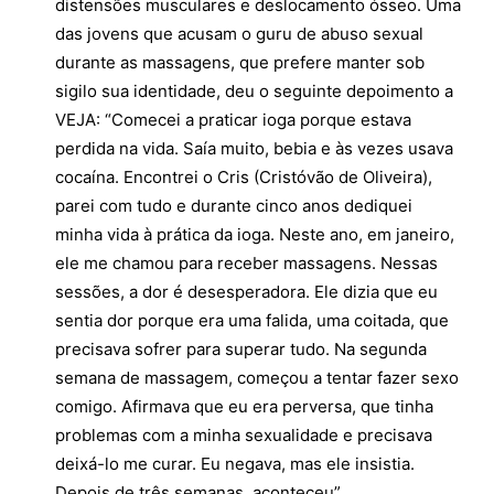
distensões musculares e deslocamento ósseo. Uma
das jovens que acusam o guru de abuso sexual
durante as massagens, que prefere manter sob
sigilo sua identidade, deu o seguinte depoimento a
VEJA: “Comecei a praticar ioga porque estava
perdida na vida. Saía muito, bebia e às vezes usava
cocaína. Encontrei o Cris (Cristóvão de Oliveira),
parei com tudo e durante cinco anos dediquei
minha vida à prática da ioga. Neste ano, em janeiro,
ele me chamou para receber massagens. Nessas
sessões, a dor é desesperadora. Ele dizia que eu
sentia dor porque era uma falida, uma coitada, que
precisava sofrer para superar tudo. Na segunda
semana de massagem, começou a tentar fazer sexo
comigo. Afirmava que eu era perversa, que tinha
problemas com a minha sexualidade e precisava
deixá-lo me curar. Eu negava, mas ele insistia.
Depois de três semanas, aconteceu”.