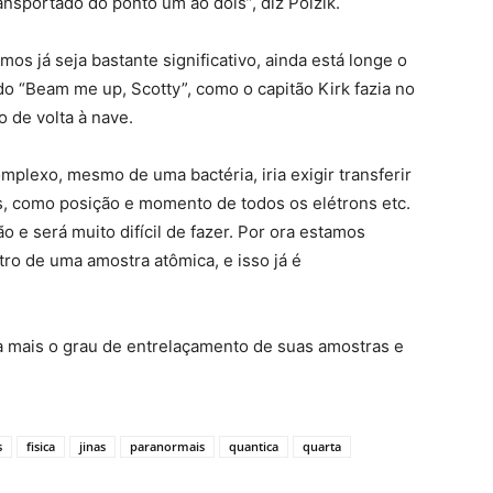
ansportado do ponto um ao dois”, diz Polzik.
os já seja bastante significativo, ainda está longe o
o “Beam me up, Scotty”, como o capitão Kirk fazia no
o de volta à nave.
mplexo, mesmo de uma bactéria, iria exigir transferir
s, como posição e momento de todos os elétrons etc.
 e será muito difícil de fazer. Por ora estamos
o de uma amostra atômica, e isso já é
a mais o grau de entrelaçamento de suas amostras e
s
fisica
jinas
paranormais
quantica
quarta