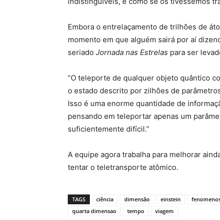
indistinguíveis, é como se os tivéssemos tr
Embora o entrelaçamento de trilhões de átom
momento em que alguém sairá por aí dizend
seriado
Jornada nas Estrelas
para ser levad
“O teleporte de qualquer objeto quântico co
o estado descrito por zilhões de parâmetro
Isso é uma enorme quantidade de informação
pensando em teleportar apenas um parâmetr
suficientemente difícil.”
A equipe agora trabalha para melhorar aind
tentar o teletransporte atômico.
TAGS
ciência
dimensão
einstein
fenomeno
quarta dimensao
tempo
viagem