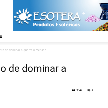
NU
onto de dominar a quarta dimensão
to de dominar a
o
9347
4