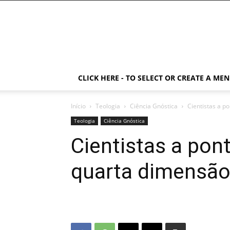
CLICK HERE - TO SELECT OR CREATE A ME
Início
Teologia
Ciência Gnóstica
Cientistas a p
Teologia
Ciência Gnóstica
Cientistas a pon
quarta dimensã