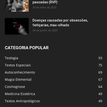
passadas (RVP)
25 de maio de 2025
Doenças causadas por obsessões,
feitiçarias, mau-olhado
24 de junho de 2023
CATEGORIA POPULAR
Teologia
93
Textos Especiais
75
Autoconhecimento
69
Magia Elemental
67
Cosmognose
64
Medicina Esotérica
49
Textos Antropológicos
49