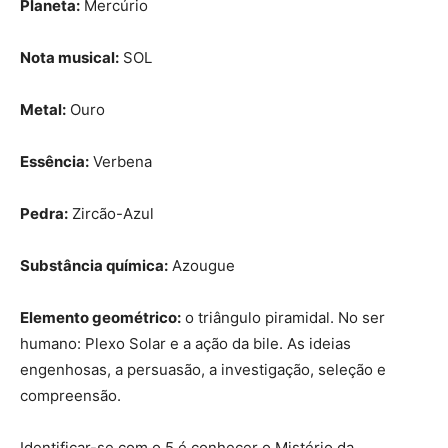
Planeta:
Mercúrio
Nota musical:
SOL
Metal:
Ouro
Essência:
Verbena
Pedra:
Zircão-Azul
Substância química:
Azougue
Elemento geométrico:
o triângulo piramidal. No ser
humano: Plexo Solar e a ação da bile. As ideias
engenhosas, a persuasão, a investigação, seleção e
compreensão.
Identificar-se com o 5 é conhecer o Mistério da