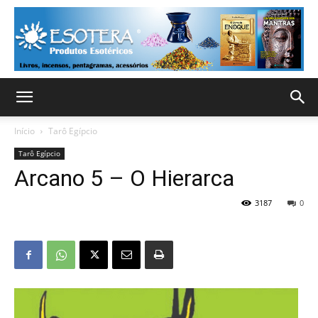
Início
Tarô Egípcio
Tarô Egípcio
Arcano 5 – O Hierarca
3187
0