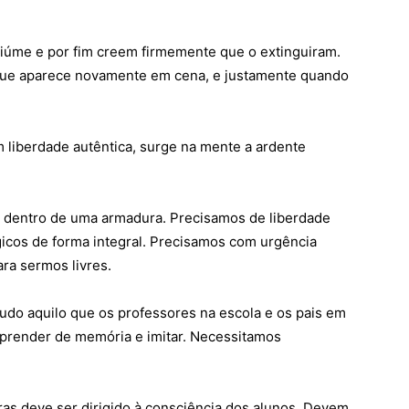
ciúme e por fim creem firmemente que o extinguiram.
que aparece novamente em cena, e justamente quando
m liberdade autêntica, surge na mente a ardente
is dentro de uma armadura. Precisamos de liberdade
icos de forma integral. Precisamos com urgência
ra sermos livres.
do aquilo que os professores na escola e os pais em
aprender de memória e imitar. Necessitamos
as deve ser dirigido à consciência dos alunos. Devem