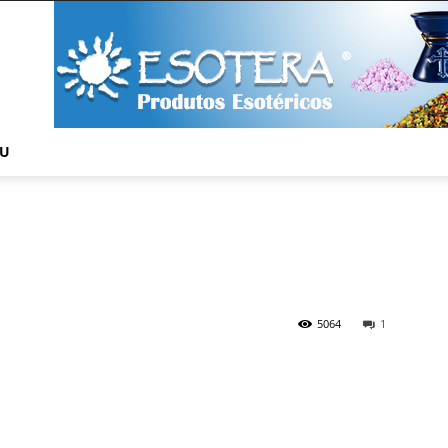
NU
5064
1