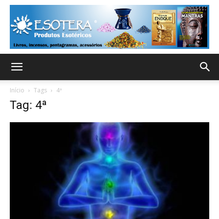
Início
Tags
4ª
Tag: 4ª