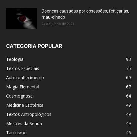
Doenças causadas por obsessões, feitiçarias,
mau-olhado
24 de junho de 2023
CATEGORIA POPULAR
Teologia
93
Textos Especiais
75
Autoconhecimento
69
Magia Elemental
67
Cosmognose
64
Medicina Esotérica
49
Textos Antropológicos
49
Mestres da Senda
49
Tantrismo
46