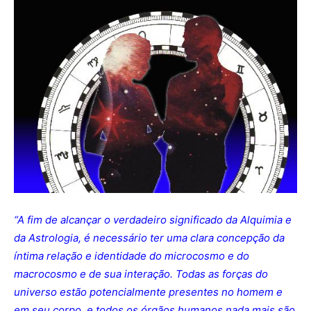
“A fim de alcançar o verdadeiro significado da Alquimia e
da Astrologia, é necessário ter uma clara concepção da
íntima relação e identidade do microcosmo e do
macrocosmo e de sua interação. Todas as forças do
universo estão potencialmente presentes no homem e
em seu corpo, e todos os órgãos humanos nada mais são