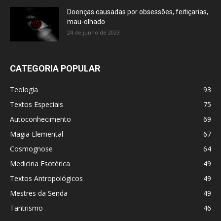
Doenças causadas por obsessões, feitiçarias,
mau-olhado
24 de junho de 2023
CATEGORIA POPULAR
Teologia
93
Textos Especiais
75
Autoconhecimento
69
Magia Elemental
67
Cosmognose
64
Medicina Esotérica
49
Textos Antropológicos
49
Mestres da Senda
49
Tantrismo
46