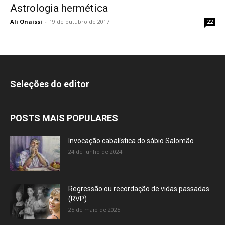
Astrologia hermética
Ali Onaissi
-
19 de outubro de 2017
22
Seleções do editor
POSTS MAIS POPULARES
Invocação cabalística do sábio Salomão
24 de junho de 2024
Regressão ou recordação de vidas passadas
(RVP)
25 de maio de 2025