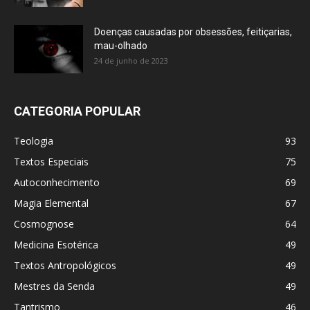
Doenças causadas por obsessões, feitiçarias,
mau-olhado
24 de junho de 2023
CATEGORIA POPULAR
Teologia
93
Textos Especiais
75
Autoconhecimento
69
Magia Elemental
67
Cosmognose
64
Medicina Esotérica
49
Textos Antropológicos
49
Mestres da Senda
49
Tantrismo
46