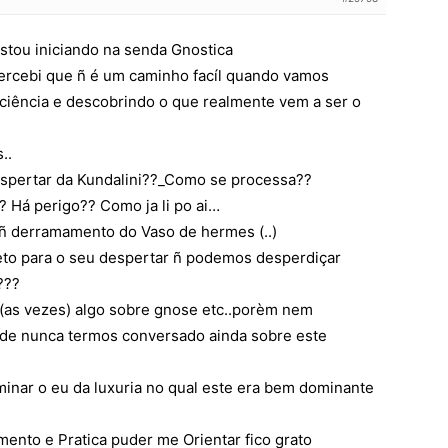
estou iniciando na senda Gnostica
ercebi que ñ é um caminho facíl quando vamos
ciência e descobrindo o que realmente vem a ser o
..
spertar da Kundalini??_Como se processa??
? Há perigo?? Como ja li po ai…
 ñ derramamento do Vaso de hermes (..)
rreto para o seu despertar ñ podemos desperdiçar
???
(as vezes) algo sobre gnose etc..porèm nem
 de nunca termos conversado ainda sobre este
minar o eu da luxuria no qual este era bem dominante
nto e Pratica puder me Orientar fico grato