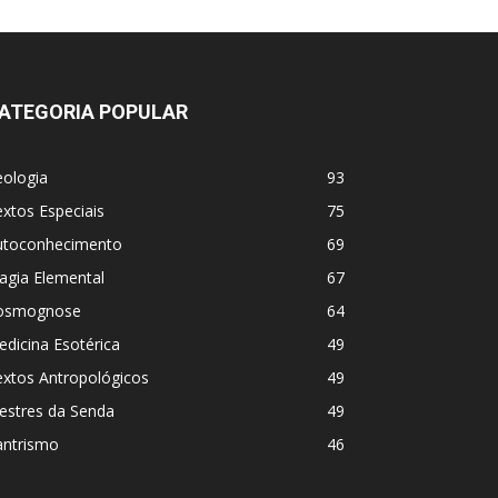
ATEGORIA POPULAR
eologia
93
xtos Especiais
75
utoconhecimento
69
agia Elemental
67
osmognose
64
dicina Esotérica
49
extos Antropológicos
49
estres da Senda
49
antrismo
46