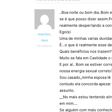
..Boa noite ou bom dia..Bom 
se é que posso dizer assim.P
realmente despertando a con
Ego(s)
imported_
Uma de minhas varias duvidas
Apas
È…o que é realmente esse de
Participante
Quais benéficios nos trazem?
Muito se fala em Castidade o
E por aí.. Bom se estiver co
nossa energia sexual correto
Sou casado,,minha esposa lê 
contudo ela concorda apezar
assunto.
__No mais estou tentendo eli
em mim….
Se alguém com mais conhecime