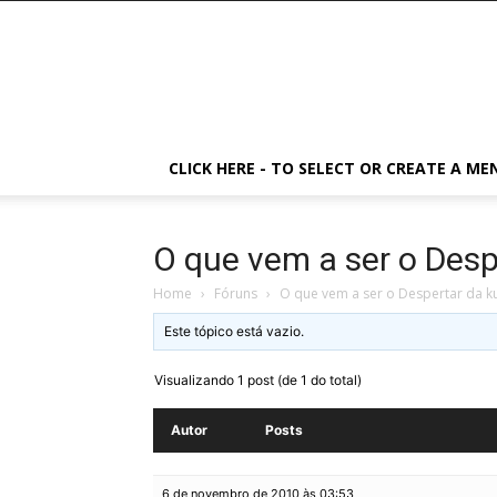
CLICK HERE - TO SELECT OR CREATE A ME
O que vem a ser o Desp
Home
›
Fóruns
›
O que vem a ser o Despertar da ku
Este tópico está vazio.
Visualizando 1 post (de 1 do total)
Autor
Posts
6 de novembro de 2010 às 03:53