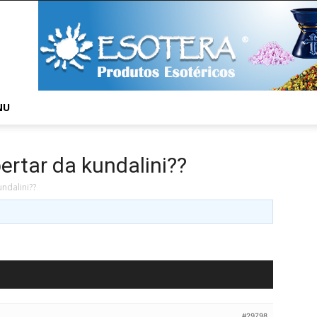
NU
ertar da kundalini??
ndalini??
#29798