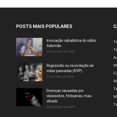
POSTS MAIS POPULARES
C
Invocação cabalística do sábio
T
Salomão
Te
24 de junho de 2024
A
M
Regressão ou recordação de
vidas passadas (RVP)
C
25 de maio de 2025
Me
T
Doenças causadas por
obsessões, feitiçarias, mau-
M
olhado
T
24 de junho de 2023