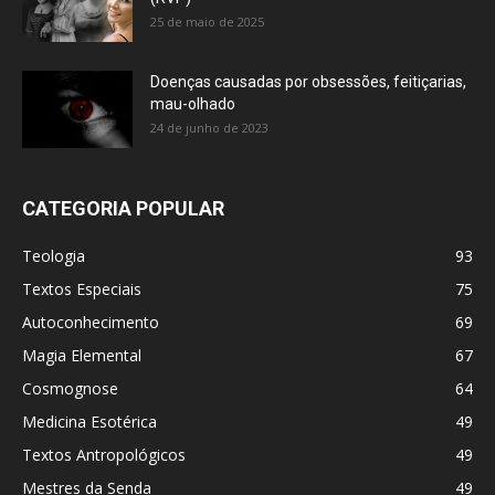
25 de maio de 2025
Doenças causadas por obsessões, feitiçarias,
mau-olhado
24 de junho de 2023
CATEGORIA POPULAR
Teologia
93
Textos Especiais
75
Autoconhecimento
69
Magia Elemental
67
Cosmognose
64
Medicina Esotérica
49
Textos Antropológicos
49
Mestres da Senda
49