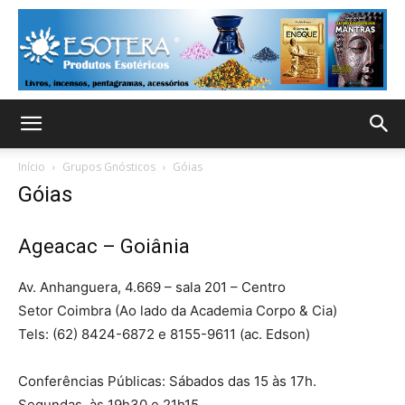
Início
Grupos Gnósticos
Góias
Góias
Ageacac – Goiânia
Av. Anhanguera, 4.669 – sala 201 – Centro
Setor Coimbra (Ao lado da Academia Corpo & Cia)
Tels: (62) 8424-6872 e 8155-9611 (ac. Edson)
Conferências Públicas: Sábados das 15 às 17h.
Segundas, às 19h30 e 21h15