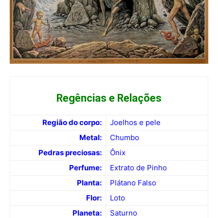
Regências e Relações
Região do corpo:
Joelhos e pele
Metal:
Chumbo
Pedras preciosas:
Ônix
Perfume:
Extrato de Pinho
Planta:
Plátano Falso
Flor:
Loto
Planeta:
Saturno