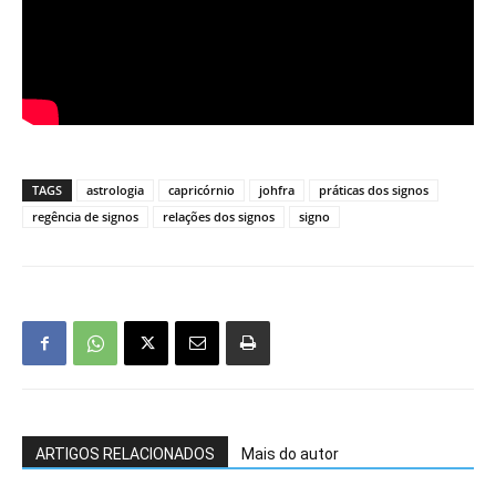
TAGS
astrologia
capricórnio
johfra
práticas dos signos
regência de signos
relações dos signos
signo
ARTIGOS RELACIONADOS
Mais do autor