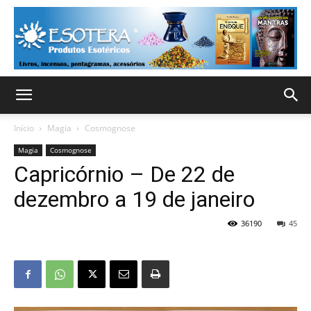
Início
Magia
Cosmognose
Magia
Cosmognose
Capricórnio – De 22 de
dezembro a 19 de janeiro
36190
45