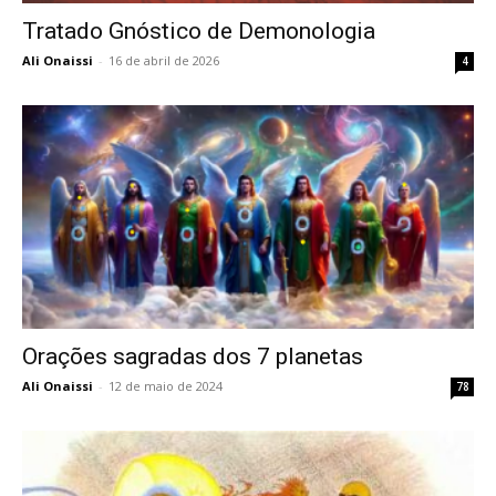
Tratado Gnóstico de Demonologia
Ali Onaissi
-
16 de abril de 2026
4
Orações sagradas dos 7 planetas
Ali Onaissi
-
12 de maio de 2024
78