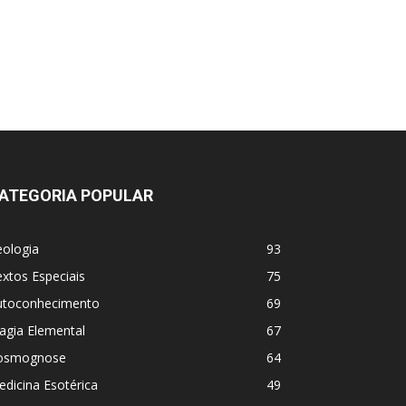
ATEGORIA POPULAR
eologia
93
xtos Especiais
75
utoconhecimento
69
agia Elemental
67
osmognose
64
dicina Esotérica
49