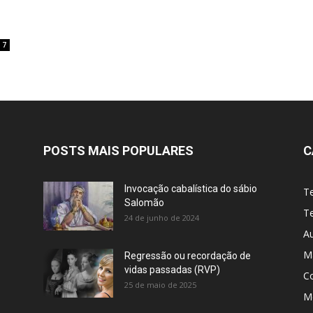
7
POSTS MAIS POPULARES
C
Invocação cabalística do sábio
T
Salomão
Te
24 de junho de 2024
A
M
Regressão ou recordação de
vidas passadas (RVP)
C
25 de maio de 2025
Me