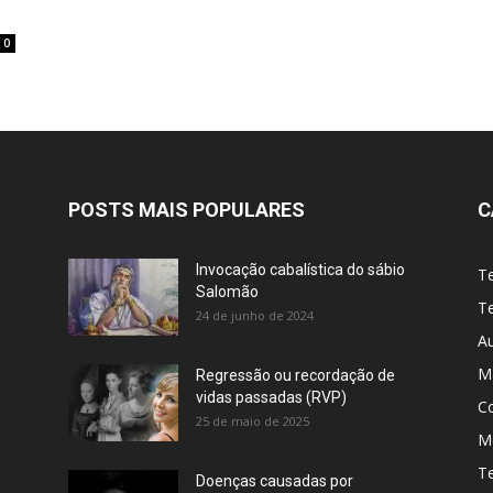
0
POSTS MAIS POPULARES
C
Invocação cabalística do sábio
T
Salomão
Te
24 de junho de 2024
A
M
Regressão ou recordação de
vidas passadas (RVP)
C
25 de maio de 2025
Me
T
Doenças causadas por