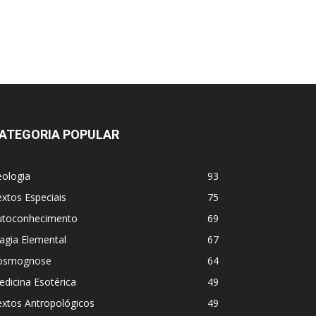
ATEGORIA POPULAR
eologia
93
xtos Especiais
75
utoconhecimento
69
agia Elemental
67
osmognose
64
dicina Esotérica
49
extos Antropológicos
49