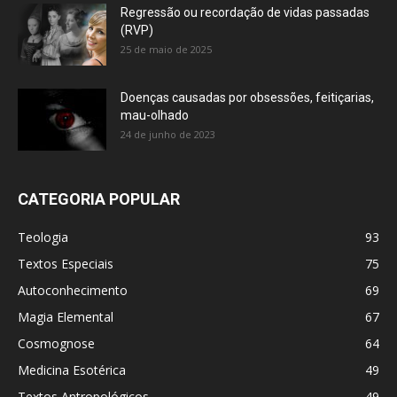
Regressão ou recordação de vidas passadas
(RVP)
25 de maio de 2025
Doenças causadas por obsessões, feitiçarias,
mau-olhado
24 de junho de 2023
CATEGORIA POPULAR
Teologia
93
Textos Especiais
75
Autoconhecimento
69
Magia Elemental
67
Cosmognose
64
Medicina Esotérica
49
Textos Antropológicos
49