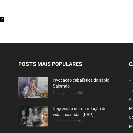
2
POSTS MAIS POPULARES
C
Invocação cabalística do sábio
T
Salomão
Te
24 de junho de 2024
A
M
Regressão ou recordação de
vidas passadas (RVP)
C
25 de maio de 2025
Me