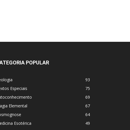
ATEGORIA POPULAR
eologia
93
xtos Especiais
75
utoconhecimento
69
agia Elemental
67
osmognose
64
dicina Esotérica
49