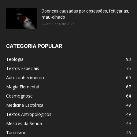
Doenças causadas por obsessões, feitiçarias,
mau-olhado
24 de junho de 2023
CATEGORIA POPULAR
Teologia
93
Textos Especiais
75
Autoconhecimento
69
Magia Elemental
67
Cosmognose
64
Medicina Esotérica
49
Textos Antropológicos
49
Mestres da Senda
49
Tantrismo
46