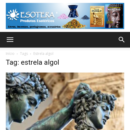
Início
Tags
Estrela algol
Tag: estrela algol