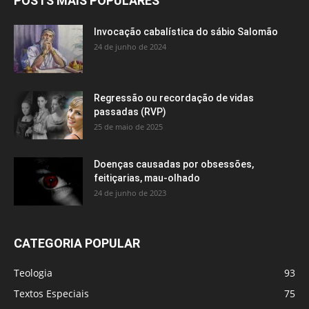
POSTS MAIS POPULARES
Invocação cabalística do sábio Salomão
24 de junho de 2024
Regressão ou recordação de vidas
passadas (RVP)
25 de maio de 2025
Doenças causadas por obsessões,
feitiçarias, mau-olhado
24 de junho de 2023
CATEGORIA POPULAR
Teologia
93
Textos Especiais
75