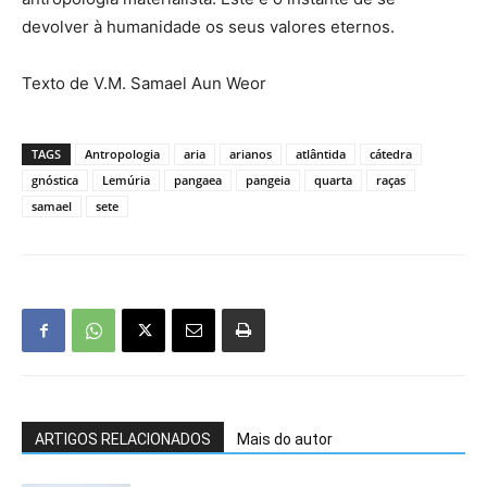
devolver à humanidade os seus valores eternos.
Texto de V.M. Samael Aun Weor
TAGS
Antropologia
aria
arianos
atlântida
cátedra
gnóstica
Lemúria
pangaea
pangeia
quarta
raças
samael
sete
ARTIGOS RELACIONADOS
Mais do autor