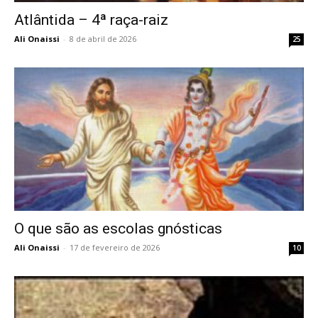
Atlântida – 4ª raça-raiz
Ali Onaissi
-
8 de abril de 2026
25
O que são as escolas gnósticas
Ali Onaissi
-
17 de fevereiro de 2026
10