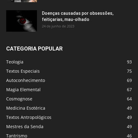
Doenças causadas por obsessões,
feitiçarias, mau-olhado
24 de junho de 2023
CATEGORIA POPULAR
Teologia
93
Textos Especiais
75
Autoconhecimento
69
Magia Elemental
67
Cosmognose
64
Medicina Esotérica
49
Textos Antropológicos
49
Mestres da Senda
49
Tantrismo
46