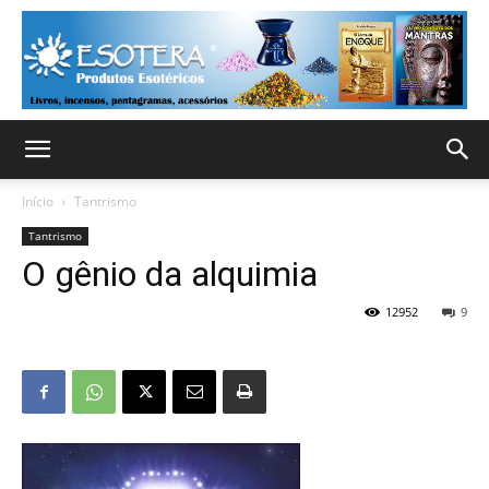
Início
Tantrismo
Tantrismo
O gênio da alquimia
12952
9