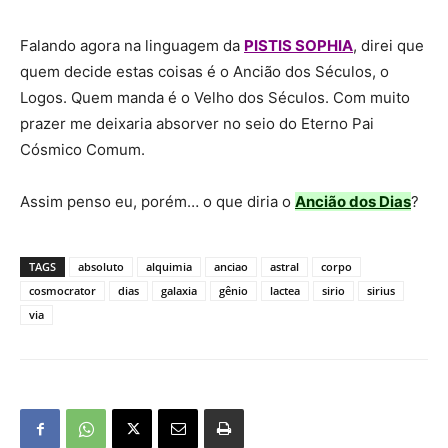
Falando agora na linguagem da
PISTIS SOPHIA
, direi que
quem decide estas coisas é o Ancião dos Séculos, o
Logos. Quem manda é o Velho dos Séculos. Com muito
prazer me deixaria absorver no seio do Eterno Pai
Cósmico Comum.
Assim penso eu, porém… o que diria o
Ancião dos Dias
?
TAGS
absoluto
alquimia
anciao
astral
corpo
cosmocrator
dias
galaxia
gênio
lactea
sirio
sirius
via