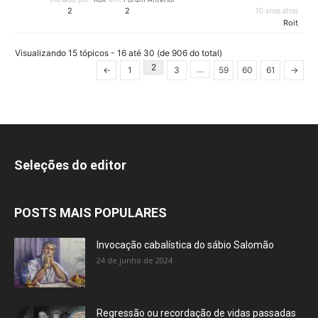
2
2
10 anos atrás
Roit
Visualizando 15 tópicos - 16 até 30 (de 906 do total)
2
…
←
1
3
59
60
61
→
Seleções do editor
POSTS MAIS POPULARES
Invocação cabalística do sábio Salomão
24 de junho de 2024
Regressão ou recordação de vidas passadas