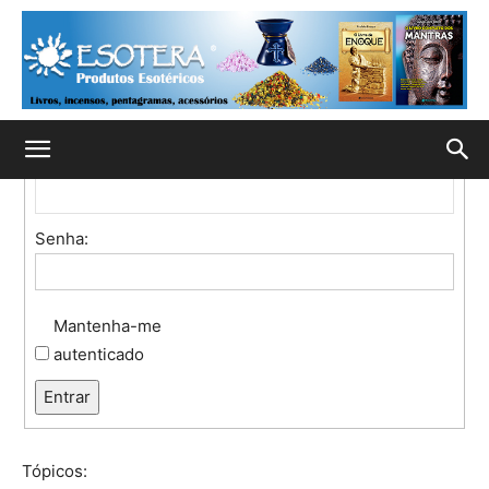
Início
Fórum
Fórum
Login:
Nome de usuário:
Senha:
Mantenha-me
autenticado
Entrar
Tópicos: