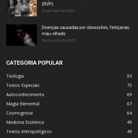
(RVP)
25 de maio de 2025
Doenças causadas por obsessões, feitiçarias,
mau-olhado
24 de junho de 2023
CATEGORIA POPULAR
Teologia
93
Textos Especiais
75
Autoconhecimento
69
Magia Elemental
67
Cosmognose
64
Medicina Esotérica
49
Textos Antropológicos
49