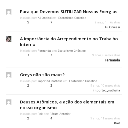
Para que Devemos SUTILIZAR Nossas Energias
Iniciado por:
Ali Onaissi
em:
Esoterismo Gnóstico
5
7
9 anos, 1 mês atrás
Ali Onaissi
A Importância do Arrependimento no Trabalho
Interno
Iniciado por:
Fernanda
em:
Esoterismo Gnóstico
1
1
9 anos, 6 meses atrás
Fernanda
Greys não são maus?
Iniciado por:
imported_nathalia
em:
Esoterismo Gnóstico
2
2
9 anos, 10 meses atrás
imported_nathalia
Deuses Atômicos, a ação dos elementais em
nosso organismo
Iniciado por:
Roit
em:
Fórum Anterior
2
4
9 anos, 11 meses atrás
Roit