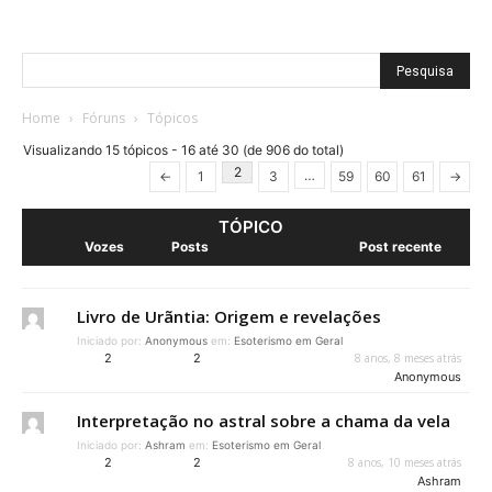
Home
›
Fóruns
›
Tópicos
Visualizando 15 tópicos - 16 até 30 (de 906 do total)
2
…
←
1
3
59
60
61
→
TÓPICO
Vozes
Posts
Post recente
Livro de Urãntia: Origem e revelações
Iniciado por:
Anonymous
em:
Esoterismo em Geral
2
2
8 anos, 8 meses atrás
Anonymous
Interpretação no astral sobre a chama da vela
Iniciado por:
Ashram
em:
Esoterismo em Geral
2
2
8 anos, 10 meses atrás
Ashram