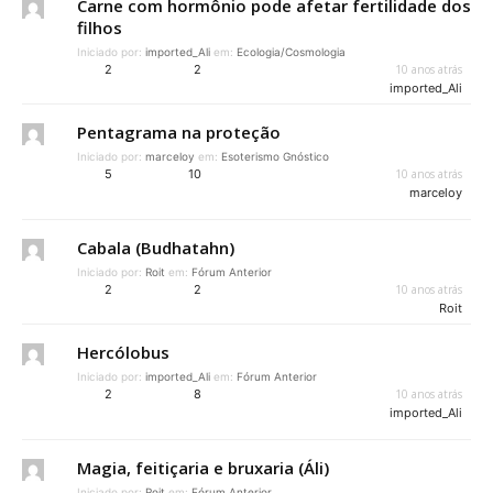
Carne com hormônio pode afetar fertilidade dos
filhos
Iniciado por:
imported_Ali
em:
Ecologia/Cosmologia
2
2
10 anos atrás
imported_Ali
Pentagrama na proteção
Iniciado por:
marceloy
em:
Esoterismo Gnóstico
5
10
10 anos atrás
marceloy
Cabala (Budhatahn)
Iniciado por:
Roit
em:
Fórum Anterior
2
2
10 anos atrás
Roit
Hercólobus
Iniciado por:
imported_Ali
em:
Fórum Anterior
2
8
10 anos atrás
imported_Ali
Magia, feitiçaria e bruxaria (Áli)
Iniciado por:
Roit
em:
Fórum Anterior