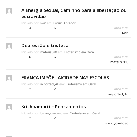
A Energia Sexual, Caminho para a libertação ou
escravidão
Iniciado por:
Roit
em:
Fórum Anterior
4
5
10 anos atrás
Roit
Depressão e tristeza
Iniciado por:
mateus360
em:
Esoterismo em Geral
5
6
10 anos atrás
mateus360
FRANÇA IMPÕE LAICIDADE NAS ESCOLAS
Iniciado por:
imported_Ali
em:
Esoterismo em Geral
2
2
10 anos atrás
imported_Ali
Krishnamurti – Pensamentos
Iniciado por:
bruno_cardoso
em:
Esoterismo em Geral
2
2
10 anos atrás
bruno_cardoso