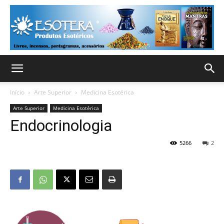
Início
Arte Superior
Medicina Esotérica
Arte Superior
Medicina Esotérica
Endocrinologia
5266
2