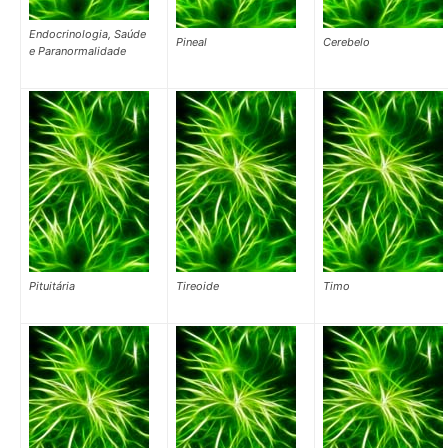
Endocrinologia, Saúde
Pineal
Cerebelo
e Paranormalidade
Pituitária
Tireoide
Timo