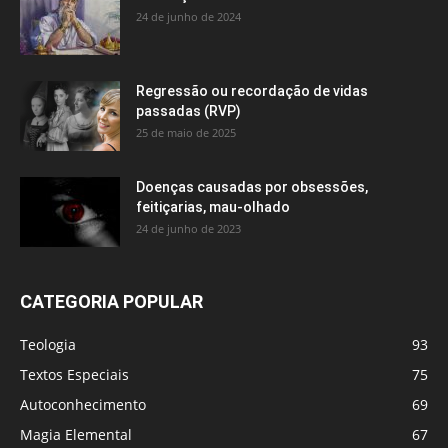
24 de junho de 2024
Regressão ou recordação de vidas
passadas (RVP)
25 de maio de 2025
Doenças causadas por obsessões,
feitiçarias, mau-olhado
24 de junho de 2023
CATEGORIA POPULAR
Teologia
93
Textos Especiais
75
Autoconhecimento
69
Magia Elemental
67