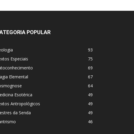
ATEGORIA POPULAR
eologia
93
xtos Especiais
75
utoconhecimento
69
agia Elemental
67
osmognose
64
dicina Esotérica
49
extos Antropológicos
49
estres da Senda
49
antrismo
46