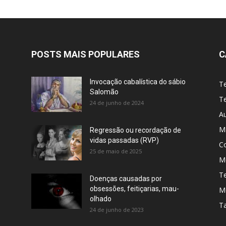
POSTS MAIS POPULARES
C
Invocação cabalística do sábio
T
Salomão
Te
24 de junho de 2024
A
M
Regressão ou recordação de
vidas passadas (RVP)
C
25 de maio de 2025
Me
T
Doenças causadas por
obsessões, feitiçarias, mau-
M
olhado
T
24 de junho de 2023