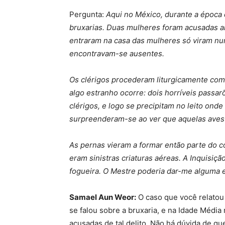
Pergunta:
Aqui no México, durante a época 
bruxarias. Duas mulheres foram acusadas an
entraram na casa das mulheres só viram num
encontravam-se ausentes.
Os clérigos procederam liturgicamente com
algo estranho ocorre: dois horríveis pass
clérigos, e logo se precipitam no leito onde
surpreenderam-se ao ver que aquelas ave
As pernas vieram a formar então parte do c
eram sinistras criaturas aéreas. A Inquisi
fogueira. O Mestre poderia dar-me alguma 
Samael Aun Weor:
O caso que você relatou 
se falou sobre a bruxaria, e na Idade Médi
acusadas de tal delito. Não há dúvida de 