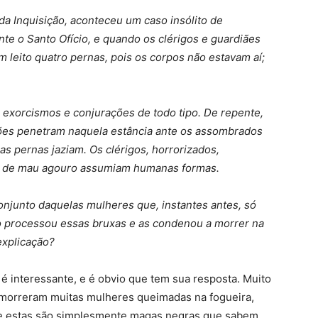
da Inquisição, aconteceu um caso insólito de
te o Santo Ofício, e quando os clérigos e guardiães
 leito quatro pernas, pois os corpos não estavam aí;
 exorcismos e conjurações de todo tipo. De repente,
arões penetram naquela estância ante os assombrados
 as pernas jaziam. Os clérigos, horrorizados,
s de mau agouro assumiam humanas formas.
onjunto daquelas mulheres que, instantes antes, só
ção processou essas bruxas e as condenou a morrer na
explicação?
é interessante, e é obvio que tem sua resposta. Muito
a morreram muitas mulheres queimadas na fogueira,
que estas são simplesmente magas negras que sabem