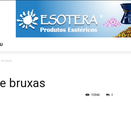
NU
e bruxas
e bruxas
10946
4