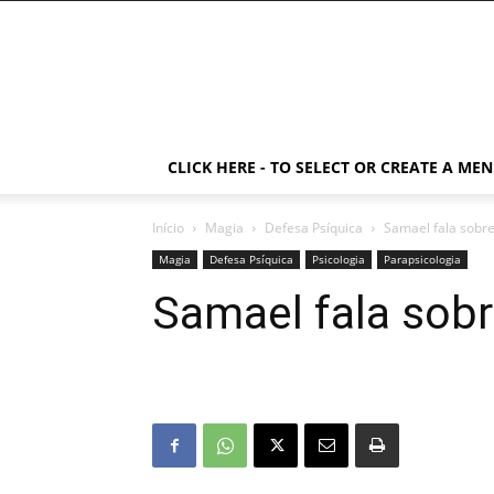
CLICK HERE - TO SELECT OR CREATE A ME
Início
Magia
Defesa Psíquica
Samael fala sobr
Magia
Defesa Psíquica
Psicologia
Parapsicologia
Samael fala sobr