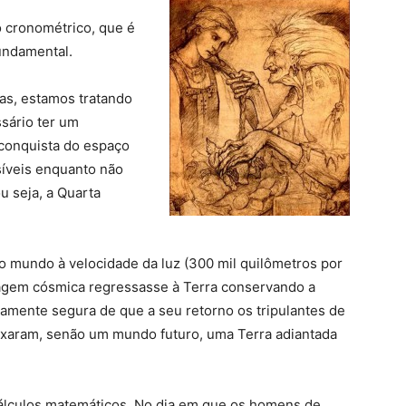
 cronométrico, que é
fundamental.
ças, estamos tratando
sário ter um
conquista do espaço
síveis enquanto não
u seja, a Quarta
 mundo à velocidade da luz (300 mil quilômetros por
iagem cósmica regressasse à Terra conservando a
amente segura de que a seu retorno os tripulantes de
ixaram, senão um mundo futuro, uma Terra adiantada
cálculos matemáticos. No dia em que os homens de