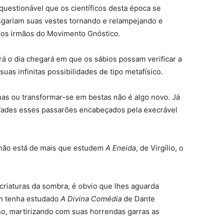
uestionável que os científicos desta época se
sgariam suas vestes tornando e relampejando e
, os irmãos do Movimento Gnóstico.
ará o dia chegará em que os sábios possam verificar a
uas infinitas possibilidades de tipo metafísico.
s ou transformar-se em bestas não é algo novo. Já
rofades esses passarões encabeçados pela execrável
 não está de mais que estudem
A Eneida
, de Virgílio, o
criaturas da sombra, é obvio que lhes aguarda
m tenha estudado
A Divina Comédia
de Dante
no, martirizando com suas horrendas garras as