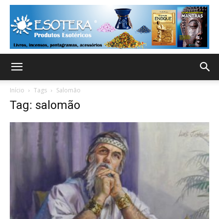
Início
Tags
Salomão
Tag: salomão