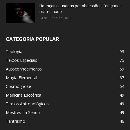
Doenças causadas por obsessões, feitiçarias,
mau-olhado
24 de junho de 2023
CATEGORIA POPULAR
Teologia
93
Textos Especiais
75
Autoconhecimento
69
Magia Elemental
67
Cosmognose
64
Medicina Esotérica
49
Textos Antropológicos
49
Mestres da Senda
49
Tantrismo
46