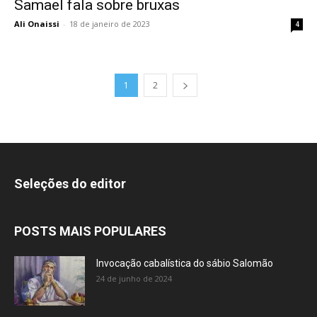
Samael fala sobre bruxas
Ali Onaissi
-
18 de janeiro de 2023
4
1
2
Seleções do editor
POSTS MAIS POPULARES
Invocação cabalística do sábio Salomão
24 de junho de 2024