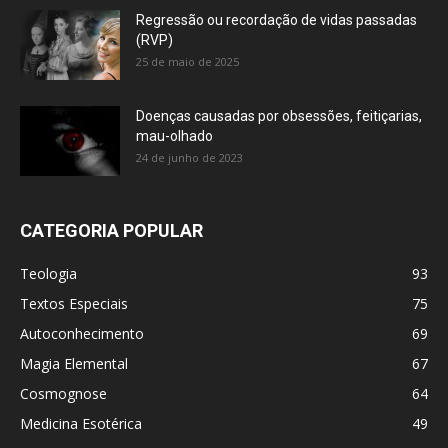
Regressão ou recordação de vidas passadas
(RVP)
25 de maio de 2025
Doenças causadas por obsessões, feitiçarias,
mau-olhado
24 de junho de 2023
CATEGORIA POPULAR
Teologia
93
Textos Especiais
75
Autoconhecimento
69
Magia Elemental
67
Cosmognose
64
Medicina Esotérica
49