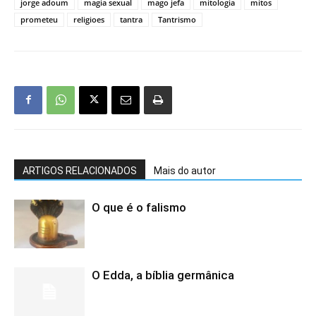
jorge adoum
magia sexual
mago jefa
mitologia
mitos
prometeu
religioes
tantra
Tantrismo
ARTIGOS RELACIONADOS
Mais do autor
O que é o falismo
O Edda, a bíblia germânica