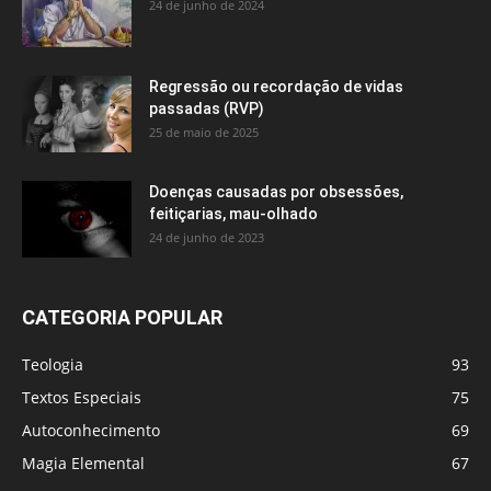
24 de junho de 2024
Regressão ou recordação de vidas
passadas (RVP)
25 de maio de 2025
Doenças causadas por obsessões,
feitiçarias, mau-olhado
24 de junho de 2023
CATEGORIA POPULAR
Teologia
93
Textos Especiais
75
Autoconhecimento
69
Magia Elemental
67