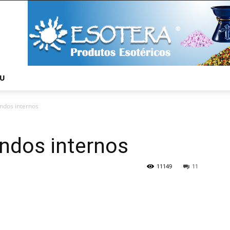
NU
ndos internos
ndos internos
11149
11