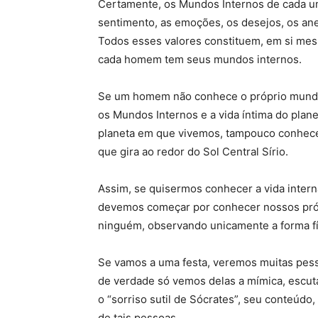
Certamente, os Mundos Internos de cada u
sentimento, as emoções, os desejos, os anel
Todos esses valores constituem, em si mesm
cada homem tem seus mundos internos.
Se um homem não conhece o próprio mundo i
os Mundos Internos e a vida íntima do plan
planeta em que vivemos, tampouco conhecerá
que gira ao redor do Sol Central Sírio.
Assim, se quisermos conhecer a vida interna
devemos começar por conhecer nossos pró
ninguém, observando unicamente a forma fís
Se vamos a uma festa, veremos muitas pess
de verdade só vemos delas a mímica, escut
o “sorriso sutil de Sócrates”, seu conteúd
de tais pessoas.