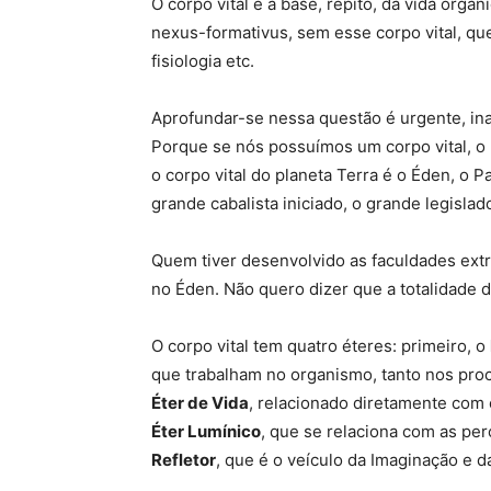
O corpo vital é a base, repito, da vida org
nexus-formativus, sem esse corpo vital, que
fisiologia etc.
Aprofundar-se nessa questão é urgente, ina
Porque se nós possuímos um corpo vital, o
o corpo vital do planeta Terra é o Éden, o P
grande cabalista iniciado, o grande legislad
Quem tiver desenvolvido as faculdades extra
no Éden. Não quero dizer que a totalidade do
O corpo vital tem quatro éteres: primeiro, o
que trabalham no organismo, tanto nos pro
Éter de Vida
, relacionado diretamente com 
Éter Lumínico
, que se relaciona com as perc
Refletor
, que é o veículo da Imaginação e d