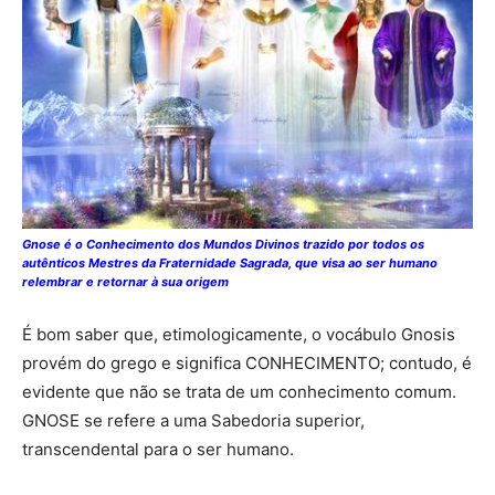
Gnose é o Conhecimento dos Mundos Divinos trazido por todos os
autênticos Mestres da Fraternidade Sagrada, que visa ao ser humano
relembrar e retornar à sua origem
É bom saber que, etimologicamente, o vocábulo Gnosis
provém do grego e significa CONHECIMENTO; contudo, é
evidente que não se trata de um conhecimento comum.
GNOSE se refere a uma Sabedoria superior,
transcendental para o ser humano.