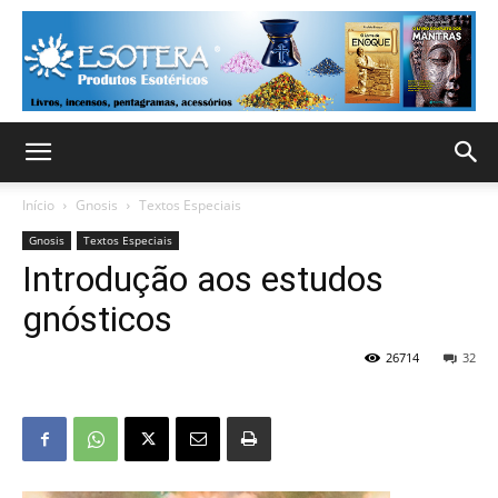
Início
Gnosis
Textos Especiais
Gnosis
Textos Especiais
Introdução aos estudos
gnósticos
26714
32