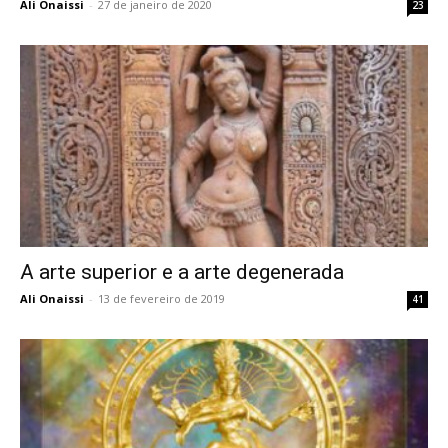
Ali Onaissi
-
27 de janeiro de 2020
23
A arte superior e a arte degenerada
Ali Onaissi
-
13 de fevereiro de 2019
41