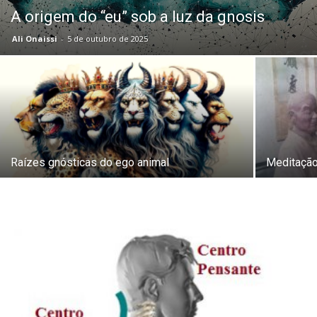
A origem do “eu” sob a luz da gnosis
Ali Onaissi
-
5 de outubro de 2025
Raízes gnósticas do ego animal
Meditação