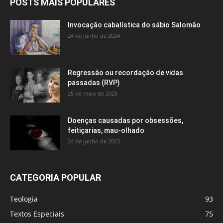
POSTS MAIS POPULARES
Invocação cabalística do sábio Salomão
24 de junho de 2024
Regressão ou recordação de vidas
passadas (RVP)
25 de maio de 2025
Doenças causadas por obsessões,
feitiçarias, mau-olhado
24 de junho de 2023
CATEGORIA POPULAR
Teologia
93
Textos Especiais
75